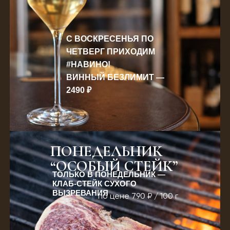
С ВОСКРЕСЕНЬЯ ПО
ЧЕТВЕРГ ПРИХОДИМ
#НАВИНО!
ВИННЫЙ БЕЗЛИМИТ —
2490 ₽
ПОНЕДЕЛЬНИК
“ОСОБЫЙ СТЕЙК”
ТОЛЬКО В ПОНЕДЕЛЬНИК —
КЛАБ-СТЕЙК СУХОГО
ВЫЗРЕВАНИЯ
по цене 790 ₽ / 100 г